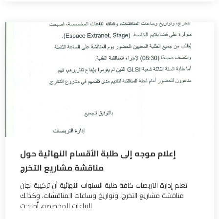
إعلام موجه إلى طلبة الأقسام النهائية حول
مناقشة مشاريع التخرج
تعلم إدارة التربصات كافة طلبة السنوات النهائية أن تركيبة لجان
مناقشة مشاريع التخرج، وتواريخ وساعات المناقشات، وكذلك
القاعات المخصصة، أصبحت