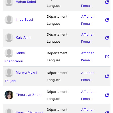
Hatem Sebei
Langues
l'email
Département
Afficher
Imed Sassi
Langues
l'email
Département
Afficher
Kais Amri
Langues
l'email
Karim
Département
Afficher
Langues
l'email
Khadhraoui
Marwa Mekni
Département
Afficher
Langues
l'email
Toujani
Département
Afficher
Thouraya Zhani
Langues
l'email
Département
Afficher
Youssef Mezrigui