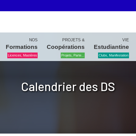
NOS
PROJETS &
VIE
Formations
Coopérations
Estudiantine
Licences, Mastères
Projets, Parte...
Clubs, Manifestation
Calendrier des DS