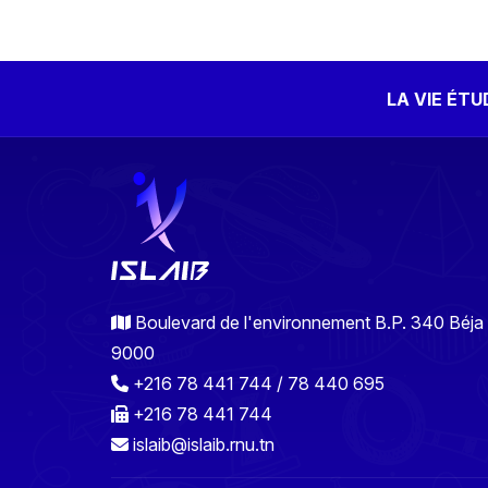
LA VIE ÉT
Boulevard de l'environnement B.P. 340 Béja
9000
+216 78 441 744 / 78 440 695
+216 78 441 744
islaib@islaib.rnu.tn