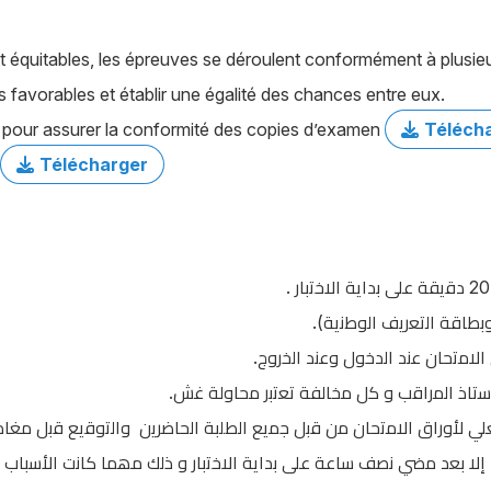
t équitables, les épreuves se déroulent conformément à plusieur
s favorables et établir une égalité des chances entre eux.
s pour assurer la conformité des copies d’examen
Téléch
Télécharger
.(
ﺑطﺎﻗﺔ اﻟﺗﻌرﯾف اﻟوطﻧﯾﺔ
.
اﻻﻣﺗﺣﺎن ﻋﻧد اﻟدﺧول وﻋﻧد اﻟﺧروج
.
ﺳﺗﺎذ اﻟﻣراﻗب و ﻛل ﻣﺧﺎﻟﻔﺔ ﺗﻌﺗﺑر ﻣﺣﺎوﻟﺔ ﻏش
ﻟﻔﻌﻠﻲ ﻷوراق اﻻﻣﺗﺣﺎن ﻣن ﻗﺑل ﺟﻣﯾﻊ اﻟطﻠﺑﺔ اﻟﺣﺎﺿرﯾن واﻟﺗوﻗﯾﻊ ﻗﺑل ﻣﻐﺎد
 إﻻ ﺑﻌد ﻣﺿﻲ ﻧﺻف ﺳﺎﻋﺔ ﻋﻠﻰ ﺑداﯾﺔ اﻻﺧﺗﺑﺎر و ذﻟك ﻣﮭﻣﺎ ﻛﺎﻧت اﻷﺳﺑﺎب أو