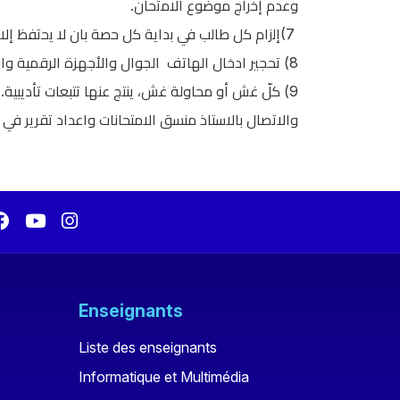
.
وﻋدم إﺧراج ﻣوﺿوع اﻻﻣﺗﺣﺎن
إﻟزام ﻛل طﺎﻟب ﻓﻲ ﺑداﯾﺔ ﻛل ﺣﺻﺔ ﺑﺎن ﻻ ﯾﺣﺗﻔظ إﻻ .
(7
تحجير ادخال الهاتف الجوال والأجهزة الرقمية و.
(
8
كلّ غش أو محاولة غش، ينتج عنها تتبعات تأديبية
(
9
والاتصال بالاستاذ منسق الامتحانات واعداد تقرير ف.
Enseignants
Liste des enseignants
Informatique et Multimédia