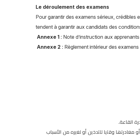
Le déroulement des examens
Pour garantir des examens sérieux, crédibles e
tendent à garantir aux candidats des condition
Annexe 1
: Note d’instruction aux apprenant
Annexe 2
: Règlement intérieur des examens
.
رة اﻟﻘﺎﻋﺔ
 ﻣﻐﺎدرﺗﮭﺎ وﻗﺗﯾﺎ ﻟﻠﺗدﺧﯾن أو ﻟﻐﯾره ﻣن اﻷﺳﺑﺎب