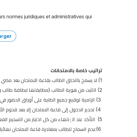
s normes juridiques et administratives qui
arger
تراتيب خاصة بالامتحانات
ﻻ ﯾﺳﻣﺢ ﺑﺎﻟﺗﺣﺎق اﻟطﺎﻟب ﺑﻘﺎﻋﺔ اﻻﻣﺗﺣﺎن ﺑﻌد ﻣﺿﻲ 20 دﻗﯾﻘﺔ ﻋﻠﻰ ﺑداﯾﺔ اﻻﺧﺗﺑﺎر .
(1
اﻟﺗﺛﺑت ﻣن ھوﯾﺔ اﻟطﺎﻟب (ﻣطﺎﺑﻘﺗﮭﺎ ﻟﺑطﺎﻗﺔ طﺎﻟب و
(2
اﻟزاﻣﯾﺔ ﺗوﻗﯾﻊ ﺟﻣﯾﻊ اﻟطﻠﺑﺔ ﻋﻠﻰ أوراق اﻟﺣﺿور ﻓﻲ 
(3
ﺗﺣﺟﯾر اﻟدﺧول إﻟﻰ ﻗﺎﻋﺔ اﻻﻣﺗﺣﺎن إﻻ ﺑﻌد ﻗدوم اﻷ
(4
اﻟﺗﺄﻛد ﻋﻧد الٳﻧﺗﮭﺎء ﻣن ﻛل اﺧﺗﺑﺎر ﻣن اﻟﺗﺳﻠﯾم ا
(5
ﻋدم اﻟﺳﻣﺎح ﻟﻠطﺎﻟب ﺑﻣﻐﺎدرة ﻗﺎﻋﺔ اﻻﻣﺗﺣﺎن ﻧﮭﺎﺋﯾﺎ
(6