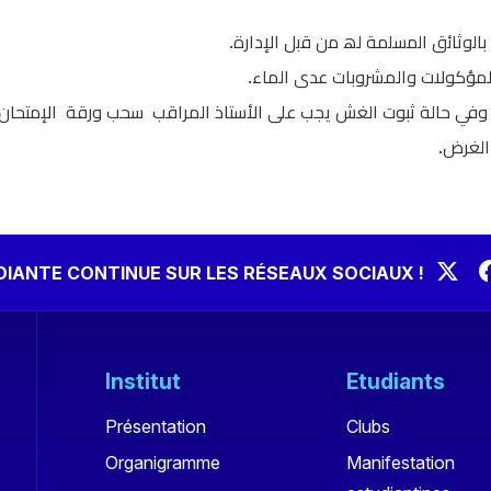
ﺑﺎﻟوﺛﺎﺋق اﻟﻣﺳﻠﻣﺔ ﻟﮫ ﻣن ﻗﺑل الإدارة
المؤكولات والمشروبات عدى الماء
. وفي حالة ثبوت الغش يجب على الأستاذ المراقب سحب ورقة الإمتحان و
ي الغرض
UDIANTE CONTINUE SUR LES RÉSEAUX SOCIAUX !
Institut
Etudiants
Présentation
Clubs
Organigramme
Manifestation