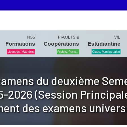
NOS
PROJETS &
VIE
Formations
Coopérations
Estudiantine
Licences, Mastères
Projets, Parte...
Clubs, Manifestation
xamens du deuxième Seme
5-2026 (Session Principale
ment des examens universi