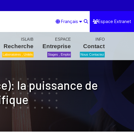
Français
Espace Extranet
ISLAIB
ESPACE
INFO
Recherche
Entreprise
Contact
Laboratoires , Unités
Stages , Emploi
Nous Contactez
e): la puissance de
ifique