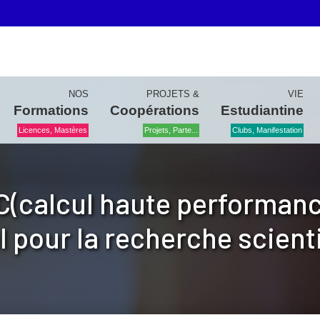
NOS
PROJETS &
VIE
Formations
Coopérations
Estudiantine
Licences, Mastères
Projets, Parte...
Clubs, Manifestation
PC(calcul haute performanc
l pour la recherche scient