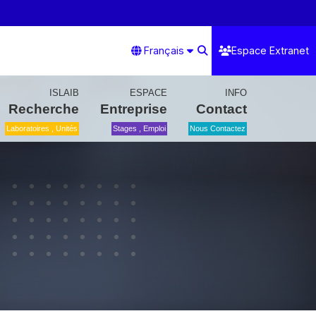
Français
Espace Extranet
ISLAIB
ESPACE
INFO
Recherche
Entreprise
Contact
Laboratoires , Unités
Stages , Emploi
Nous Contactez