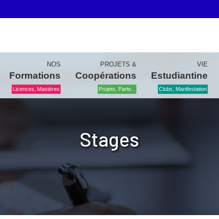
NOS
PROJETS &
VIE
Formations
Coopérations
Estudiantine
Licences, Mastères
Projets, Parte...
Clubs, Manifestation
Stages